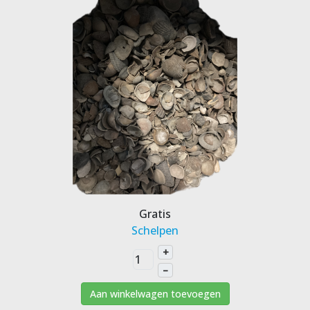
Gratis
Schelpen
+
–
Aan winkelwagen toevoegen