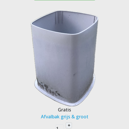
Gratis
Afvalbak grijs & groot
+