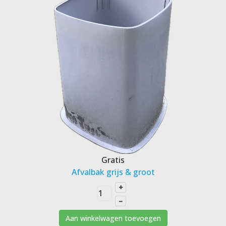
Gratis
Afvalbak grijs & groot
+
–
Aan winkelwagen toevoegen