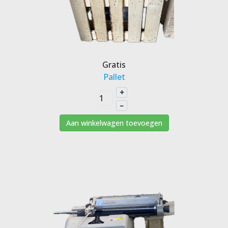
Gratis
Pallet
+
–
Aan winkelwagen toevoegen